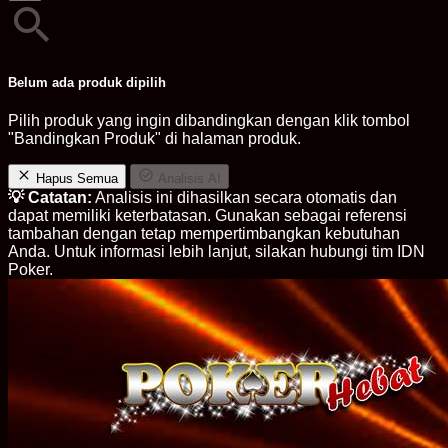
Belum ada produk dipilih
Pilih produk yang ingin dibandingkan dengan klik tombol
"Bandingkan Produk" di halaman produk.
Hapus Semua
Analisis AI
💡 Catatan:
Analisis ini dihasilkan secara otomatis dan
dapat memiliki keterbatasan. Gunakan sebagai referensi
tambahan dengan tetap mempertimbangkan kebutuhan
Anda. Untuk informasi lebih lanjut, silakan hubungi tim IDN
Poker.