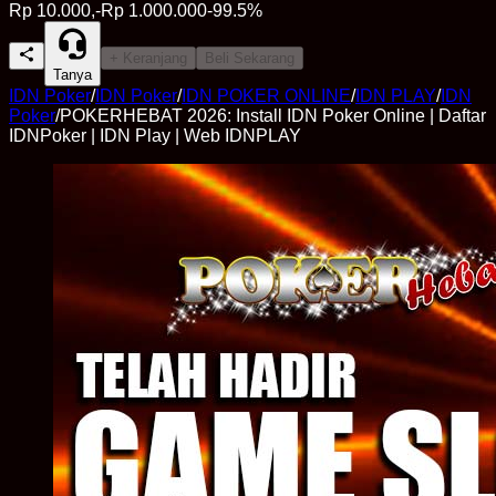
Rp 10.000,-
Rp 1.000.000
-99.5%
+ Keranjang
Beli Sekarang
Tanya
IDN Poker
/
IDN Poker
/
IDN POKER ONLINE
/
IDN PLAY
/
IDN
Poker
/
POKERHEBAT 2026: Install IDN Poker Online | Daftar
IDNPoker | IDN Play | Web IDNPLAY