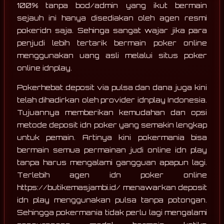
100% tanpa bod/admin yang ikut bermain
sejauh ini hanya disediakan oleh agen resmi
pokeridn saja. Sehinga sangat wajar jika para
penjudi lebih tertarik bermain poker online
menggunakan uang asli melalui situs poker
online idnplay.
Pokerhebat deposit via pulsa dan dana juga kini
telah dihadirkan oleh provider idnplay Indonesia.
Tujuannya memberikan kemudahan dan opsi
metode deposit idn poker yang semakin lengkap
untuk pemain. Artinya kini pokermania bisa
bermain semua permainan judi online idn play
tanpa harus mengalami gangguan apapun lagi.
Terlebih agen idn poker online
https://butikemasjambi.id/ menawarkan deposit
idn play menggunakan pulsa tanpa potongan.
Sehingga pokermania tidak perlu lagi mengalami