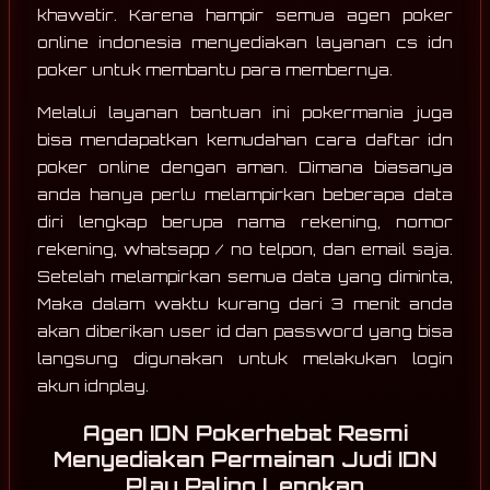
khawatir. Karena hampir semua agen poker
online indonesia menyediakan layanan cs idn
poker untuk membantu para membernya.
Melalui layanan bantuan ini pokermania juga
bisa mendapatkan kemudahan cara daftar idn
poker online dengan aman. Dimana biasanya
anda hanya perlu melampirkan beberapa data
diri lengkap berupa nama rekening, nomor
rekening, whatsapp / no telpon, dan email saja.
Setelah melampirkan semua data yang diminta,
Maka dalam waktu kurang dari 3 menit anda
akan diberikan user id dan password yang bisa
langsung digunakan untuk melakukan login
akun idnplay.
Agen IDN Pokerhebat Resmi
Menyediakan Permainan Judi IDN
Play Paling Lengkap