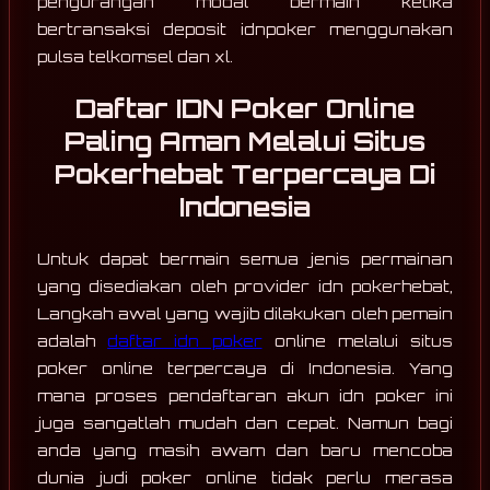
pengurangan modal bermain ketika
bertransaksi deposit idnpoker menggunakan
pulsa telkomsel dan xl.
Daftar IDN Poker Online
Paling Aman Melalui Situs
Pokerhebat Terpercaya Di
Indonesia
Untuk dapat bermain semua jenis permainan
yang disediakan oleh provider idn pokerhebat,
Langkah awal yang wajib dilakukan oleh pemain
adalah
daftar idn poker
online melalui situs
poker online terpercaya di Indonesia. Yang
mana proses pendaftaran akun idn poker ini
juga sangatlah mudah dan cepat. Namun bagi
anda yang masih awam dan baru mencoba
dunia judi poker online tidak perlu merasa