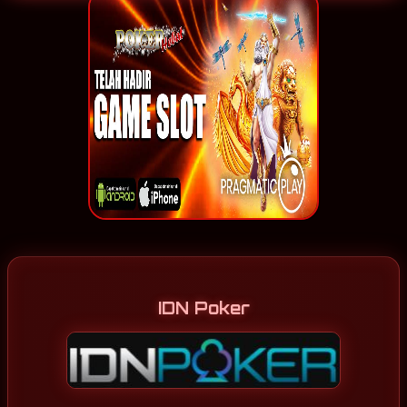
IDN Poker