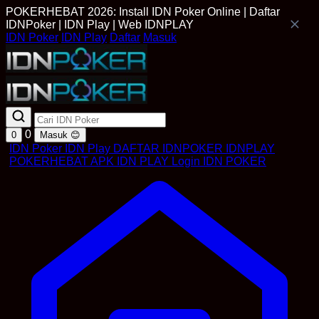
POKERHEBAT 2026: Install IDN Poker Online | Daftar
IDNPoker | IDN Play | Web IDNPLAY
IDN Poker
IDN Play
Daftar
Masuk
0
0
Masuk
😊
IDN Poker
IDN Play
DAFTAR IDNPOKER
IDNPLAY
POKERHEBAT
APK IDN PLAY
Login IDN POKER